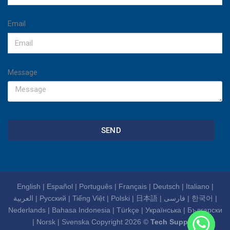
Email
Message
SEND
English
|
Español
|
Português
|
Français
|
Deutsch
|
Italiano
|
العربية
|
Русский
|
Tiếng Việt
|
Polski
|
日本語
|
فارسی
|
한국어
|
Nederlands
|
Bahasa Indonesia
|
Türkçe
|
Українська
|
Български
|
Norsk
|
Svenska
Copyright 2026 ©
Tech Support