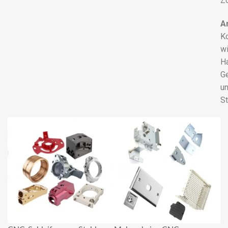
Zo
A
K
w
Ha
G
u
St