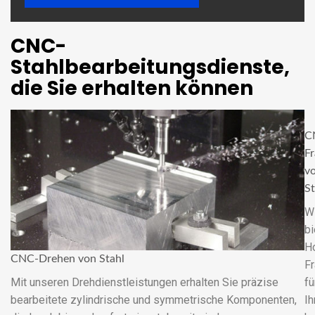
CNC-
Stahlbearbeitungsdienste,
die Sie erhalten können
C
F
v
St
W
bi
H
CNC-Drehen von Stahl
Fr
Mit unseren Drehdienstleistungen erhalten Sie präzise
fü
bearbeitete zylindrische und symmetrische Komponenten,
Ih