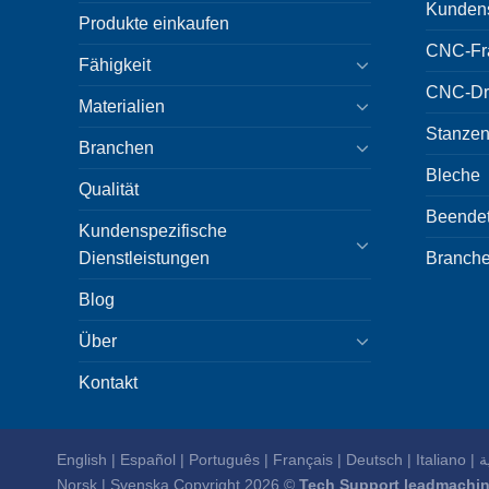
Kundens
Produkte einkaufen
CNC-Fr
Fähigkeit
CNC-Dr
Materialien
Stanzen
Branchen
Bleche
Qualität
Beende
Kundenspezifische
Dienstleistungen
Branch
Blog
Über
Kontakt
English
|
Español
|
Português
|
Français
|
Deutsch
|
Italiano
|
ا
Norsk
|
Svenska
Copyright 2026 ©
Tech Support leadmachin