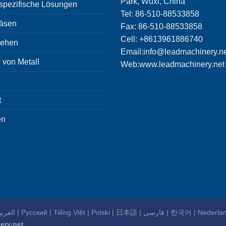
Park, Wuxi, China
pezifische Lösungen
Tel: 86-510-88533858
äsen
Fax: 86-510-88533858
Cell: +8613961886740
ehen
Email:
info@leadmachinery.n
 von Metall
Web:www.leadmachinery.net
t
en
لعربية
|
Русский
|
Tiếng Việt
|
Polski
|
日本語
|
فارسی
|
한국어
|
Nederla
ery.net